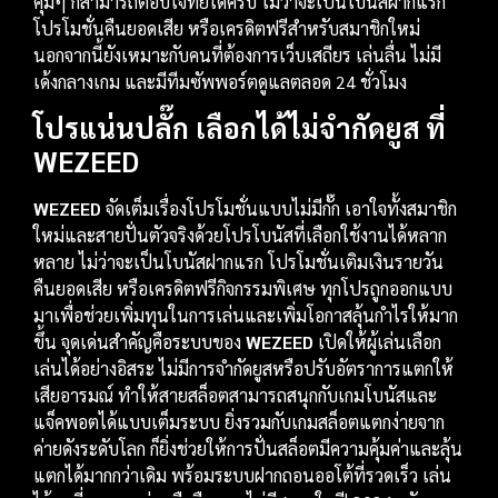
คุ้มๆ ก็สามารถตอบโจทย์ได้ครบ ไม่ว่าจะเป็นโบนัสฝากแรก
โปรโมชั่นคืนยอดเสีย หรือเครดิตฟรีสำหรับสมาชิกใหม่
นอกจากนี้ยังเหมาะกับคนที่ต้องการเว็บเสถียร เล่นลื่น ไม่มี
เด้งกลางเกม และมีทีมซัพพอร์ตดูแลตลอด 24 ชั่วโมง
โปรแน่นปลั๊ก เลือกได้ไม่จำกัดยูส ที่
WEZEED
WEZEED
จัดเต็มเรื่องโปรโมชั่นแบบไม่มีกั๊ก เอาใจทั้งสมาชิก
ใหม่และสายปั่นตัวจริงด้วยโปรโบนัสที่เลือกใช้งานได้หลาก
หลาย ไม่ว่าจะเป็นโบนัสฝากแรก โปรโมชั่นเติมเงินรายวัน
คืนยอดเสีย หรือเครดิตฟรีกิจกรรมพิเศษ ทุกโปรถูกออกแบบ
มาเพื่อช่วยเพิ่มทุนในการเล่นและเพิ่มโอกาสลุ้นกำไรให้มาก
ขึ้น จุดเด่นสำคัญคือระบบของ
WEZEED
เปิดให้ผู้เล่นเลือก
เล่นได้อย่างอิสระ ไม่มีการจำกัดยูสหรือปรับอัตราการแตกให้
เสียอารมณ์ ทำให้สายสล็อตสามารถสนุกกับเกมโบนัสและ
แจ็คพอตได้แบบเต็มระบบ ยิ่งรวมกับเกมสล็อตแตกง่ายจาก
ค่ายดังระดับโลก ก็ยิ่งช่วยให้การปั่นสล็อตมีความคุ้มค่าและลุ้น
แตกได้มากกว่าเดิม พร้อมระบบฝากถอนออโต้ที่รวดเร็ว เล่น