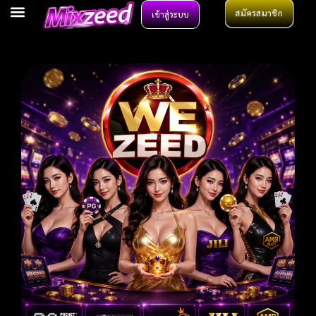
สมัครสมาชิก
เข้าสู่ระบบ