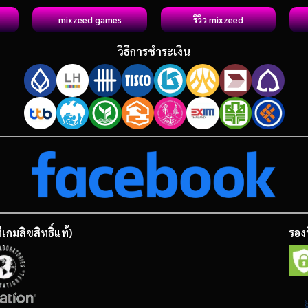
mixzeed games
รีวิว mixzeed
วิธีการชำระเงิน
กมลิขสิทธิ์แท้)
รอง