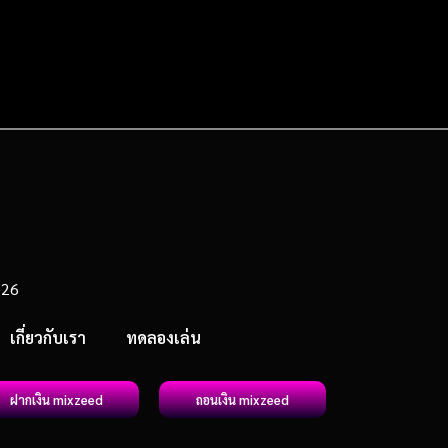
026
เกี่ยวกับเรา
ทดลองเล่น
ฝากเงิน mixzeed
ถอนเงิน mixzeed