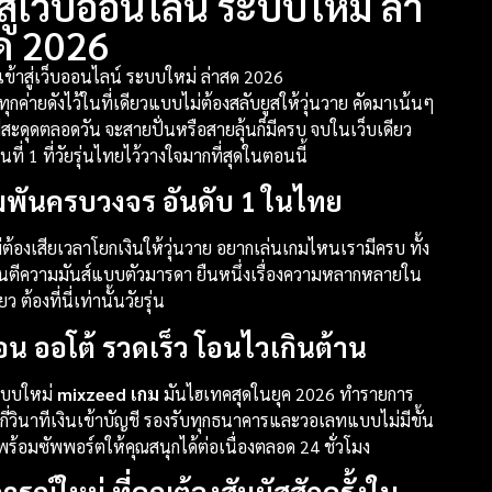
ู่เว็บออนไลน์ ระบบใหม่ ล่า
ด 2026
ข้าสู่เว็บออนไลน์ ระบบใหม่ ล่าสด 2026
ุกค่ายดังไว้ในที่เดียวแบบไม่ต้องสลับยูสให้วุ่นวาย คัดมาเน้นๆ
ีสะดุดตลอดวัน จะสายปั่นหรือสายลุ้นก็มีครบ จบในเว็บเดียว
 1 ที่วัยรุ่นไทยไว้วางใจมากที่สุดในตอนนี้
มพันครบวงจร อันดับ 1 ในไทย
ว ไม่ต้องเสียเวลาโยกเงินให้วุ่นวาย อยากเล่นเกมไหนเรามีครบ ทั้ง
 การันตีความมันส์แบบตัวมารดา ยืนหนึ่งเรื่องความหลากหลายใน
้องที่นี่เท่านั้นวัยรุ่น
 ออโต้ รวดเร็ว โอนไวเกินต้าน
ะบบใหม่
mixzeed เกม
มันไฮเทคสุดในยุค 2026 ทำรายการ
ี่วินาทีเงินเข้าบัญชี รองรับทุกธนาคารและวอเลทแบบไม่มีขั้น
ร้อมซัพพอร์ตให้คุณสนุกได้ต่อเนื่องตลอด 24 ชั่วโมง
ณ์ใหม่ ที่คุณต้องสัมผัสสักครั้งใน