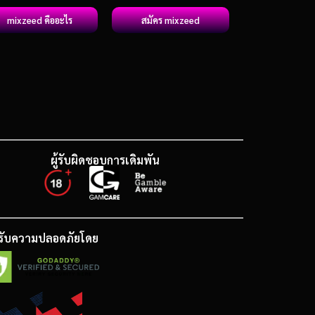
mixzeed คืออะไร
สมัคร mixzeed
ผู้รับผิดชอบการเดิมพัน
รับความปลอดภัยโดย