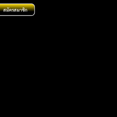
สมัครสมาชิก